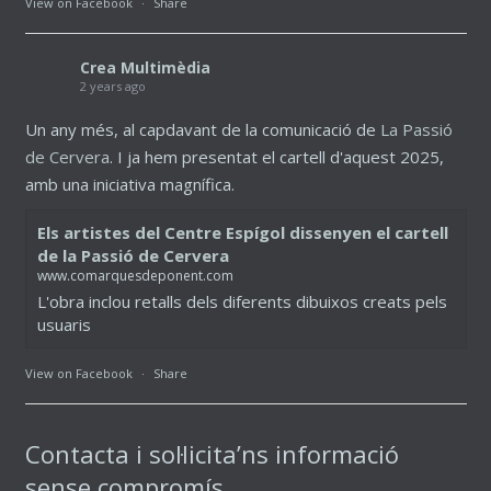
View on Facebook
·
Share
Crea Multimèdia
2 years ago
Un any més, al capdavant de la comunicació de
La Passió
de Cervera
. I ja hem presentat el cartell d'aquest 2025,
amb una iniciativa magnífica.
Els artistes del Centre Espígol dissenyen el cartell
de la Passió de Cervera
www.comarquesdeponent.com
L'obra inclou retalls dels diferents dibuixos creats pels
usuaris
View on Facebook
·
Share
Contacta i sol·licita’ns informació
sense compromís