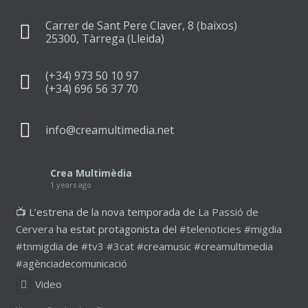
Carrer de Sant Pere Claver, 8 (baixos)
25300, Tàrrega (Lleida)
(+34) 973 50 10 97
(+34) 696 56 37 70
info@creamultimedia.net
Crea Multimèdia
1 years ago
📺 L’estrena de la nova temporada de
La Passió de
Cervera
ha estat protagonista del
#telenoticies
#migdia
#tnmigdia
de
#tv3
#3cat
#creamusic
#creamultimedia
#agènciadecomunicació
Video