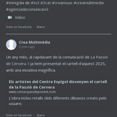
#tnmigdia
de
#tv3
#3cat
#creamusic
#creamultimedia
#agènciadecomunicació
Video
View on Facebook
·
Share
Crea Multimèdia
2 years ago
Un any més, al capdavant de la comunicació de
La Passió
de Cervera
. I ja hem presentat el cartell d'aquest 2025,
amb una iniciativa magnífica.
Els artistes del Centre Espígol dissenyen el cartell
de la Passió de Cervera
www.comarquesdeponent.com
L'obra inclou retalls dels diferents dibuixos creats pels
usuaris
View on Facebook
·
Share