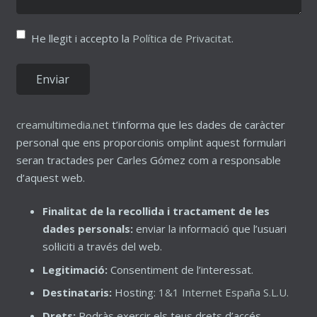
He llegit i accepto la
Política de Privacitat
.
creamultimedia.net
t’informa que les dades de caràcter
personal que ens proporcionis omplint aquest formulari
seran tractades per Carles Gómez com a responsable
d’aquest web.
Finalitat de la recollida i tractament de les
dades personals:
enviar la informació que l’usuari
sol·liciti a través del web.
Legitimació:
Consentiment de l’interessat.
Destinataris:
Hosting:
1&1 Internet España S.L.U.
Drets:
Podràs exercir els teus drets d’accés,