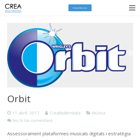
Crea Music
Orbit
11 abril, 2017
CreaMultimèdia
Música
No hi ha comentaris
Assessorament plataformes musicals digitals i estratègia