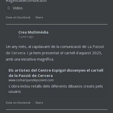
#agènciadecomunicació
Video
View on Facebook
·
Share
Crea Multimèdia
2 years ago
Un any més, al capdavant de la comunicació de
La Passió
de Cervera
. I ja hem presentat el cartell d'aquest 2025,
amb una iniciativa magnífica.
Els artistes del Centre Espígol dissenyen el cartell
de la Passió de Cervera
www.comarquesdeponent.com
L'obra inclou retalls dels diferents dibuixos creats pels
usuaris
View on Facebook
·
Share