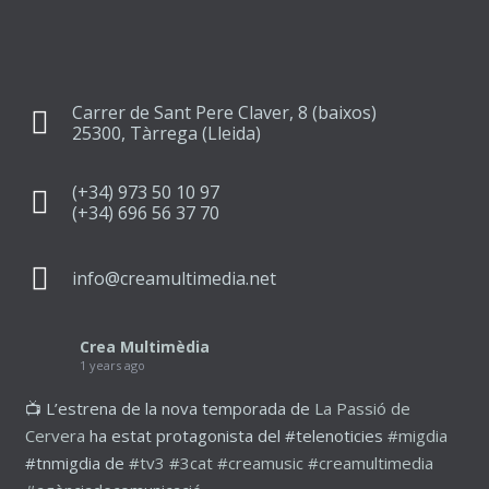
Carrer de Sant Pere Claver, 8 (baixos)
25300, Tàrrega (Lleida)
(+34) 973 50 10 97
(+34) 696 56 37 70
info@creamultimedia.net
Crea Multimèdia
1 years ago
📺 L’estrena de la nova temporada de
La Passió de
Cervera
ha estat protagonista del #telenoticies
#migdia
#tnmigdia de
#tv3
#3cat
#creamusic
#creamultimedia