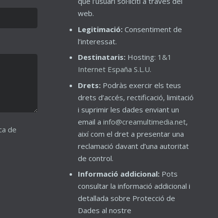
que l’usuari sol·liciti a través del
web.
Legitimació:
Consentiment de
l’interessat.
Destinataris:
Hosting:
1&1
Internet España S.L.U.
Drets:
Podràs exercir els teus
drets d’accés, rectificació, limitació
i suprimir les dades enviant un
email a
info@creamultimedia.net
,
ica de
així com el dret a presentar una
reclamació davant d’una autoritat
de control.
Informació addicional:
Pots
consultar la informació addicional i
detallada sobre Protecció de
Dades al nostre