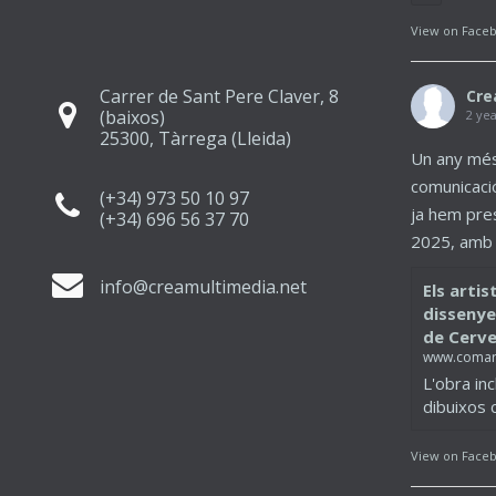
View on Face
Carrer de Sant Pere Claver, 8
Cre
(baixos)
2 ye
25300, Tàrrega (Lleida)
Un any més
comunicaci
(+34) 973 50 10 97
ja hem pres
(+34) 696 56 37 70
2025, amb u
info@creamultimedia.net
Els artis
dissenyen
de Cerv
www.comar
L'obra inc
dibuixos 
View on Face