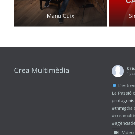
Manu Guix
Si
Crea Multimèdia
Cre
1 ye
L’estren
La Passió 
protagonis
#tnmigdia
#creamulti
#agènciade
Video