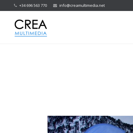
+34 696 563 770
info@creamultimedia.net