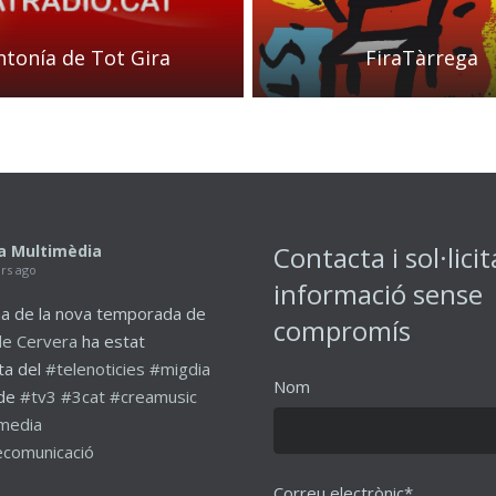
ntonía de Tot Gira
FiraTàrrega
Contacta i sol·licit
a Multimèdia
ars ago
informació sense
a de la nova temporada de
compromís
de Cervera
ha estat
ta del
#telenoticies
#migdia
Nom
de
#tv3
#3cat
#creamusic
media
comunicació
Correu electrònic*