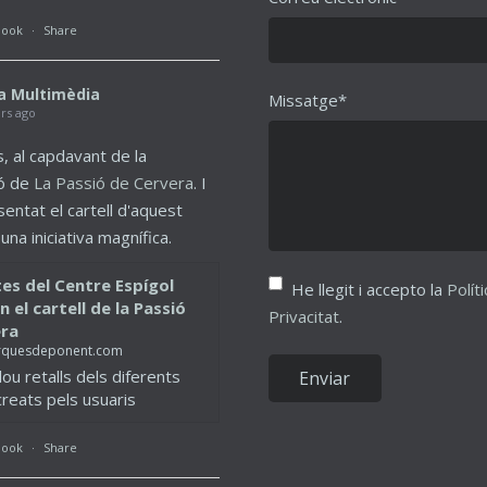
book
·
Share
a Multimèdia
Missatge*
ars ago
, al capdavant de la
ó de
La Passió de Cervera
. I
entat el cartell d'aquest
na iniciativa magnífica.
tes del Centre Espígol
He llegit i accepto la
Polít
 el cartell de la Passió
Privacitat
.
era
quesdeponent.com
lou retalls dels diferents
creats pels usuaris
book
·
Share