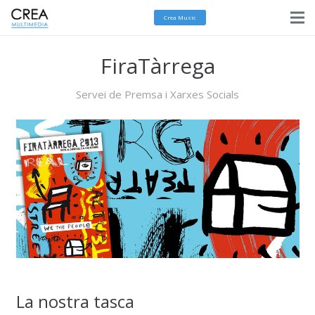
Crea Music
FiraTàrrega
Servei de Premsa i Xarxes Socials
La nostra tasca