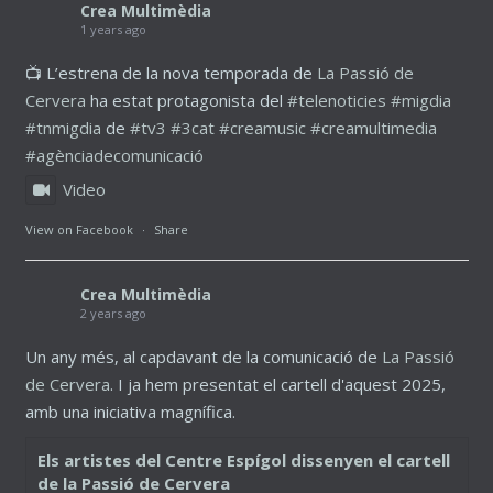
Crea Multimèdia
1 years ago
📺 L’estrena de la nova temporada de
La Passió de
Cervera
ha estat protagonista del
#telenoticies
#migdia
#tnmigdia
de
#tv3
#3cat
#creamusic
#creamultimedia
#agènciadecomunicació
Video
View on Facebook
·
Share
Crea Multimèdia
2 years ago
Un any més, al capdavant de la comunicació de
La Passió
de Cervera
. I ja hem presentat el cartell d'aquest 2025,
amb una iniciativa magnífica.
Els artistes del Centre Espígol dissenyen el cartell
de la Passió de Cervera