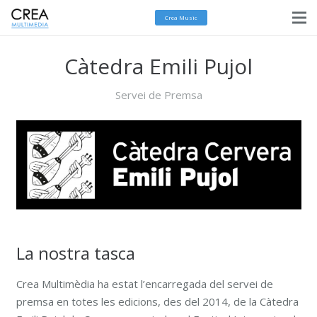
Crea Music
Càtedra Emili Pujol
Servei de Premsa
La nostra tasca
Crea Multimèdia ha estat l’encarregada del servei de
premsa en totes les edicions, des del 2014, de la Càtedra