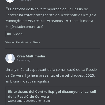
📺 L’estrena de la nova temporada de
La Passió de
Cervera
ha estat protagonista del
#telenoticies
#migdia
#tnmigdia
de
#tv3
#3cat
#creamusic
#creamultimedia
#agènciadecomunicació
Video
View on Facebook
·
Share
Crea Multimèdia
2 years ago
Un any més, al capdavant de la comunicació de
La Passió
de Cervera
. I ja hem presentat el cartell d'aquest 2025,
amb una iniciativa magnífica.
Els artistes del Centre Espígol dissenyen el cartell
de la Passió de Cervera
www.comarquesdeponent.com