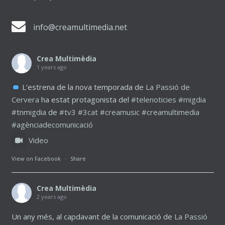
info@creamultimedia.net
Crea Multimèdia
1 years ago
L’estrena de la nova temporada de
La Passió de
Cervera
ha estat protagonista del
#telenoticies
#migdia
#tnmigdia
de
#tv3
#3cat
#creamusic
#creamultimedia
#agènciadecomunicació
Video
View on Facebook
·
Share
Crea Multimèdia
2 years ago
Un any més, al capdavant de la comunicació de
La Passió