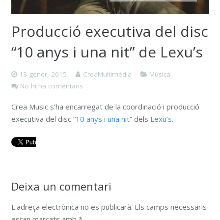
Producció executiva del disc
“10 anys i una nit” de Lexu’s
13 gener, 2015
CreaMultimèdia
Música
No hi ha comentaris
Crea Music s’ha encarregat de la coordinació i producció
executiva del disc “
10 anys i una nit
” dels
Lexu’s
.
Deixa un comentari
L'adreça electrònica no es publicarà.
Els camps necessaris
estan marcats amb
*