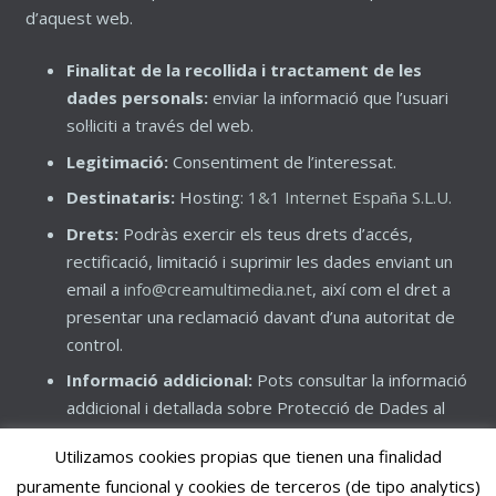
d’aquest web.
Finalitat de la recollida i tractament de les
dades personals:
enviar la informació que l’usuari
sol·liciti a través del web.
Legitimació:
Consentiment de l’interessat.
Destinataris:
Hosting:
1&1 Internet España S.L.U.
Drets:
Podràs exercir els teus drets d’accés,
rectificació, limitació i suprimir les dades enviant un
email a
info@creamultimedia.net
, així com el dret a
presentar una reclamació davant d’una autoritat de
control.
Informació addicional:
Pots consultar la informació
addicional i detallada sobre Protecció de Dades al
nostre web
creamultimedia.net
, així com consultar la
Utilizamos cookies propias que tienen una finalidad
nostra Política de Privacitat.
puramente funcional y cookies de terceros (de tipo analytics)