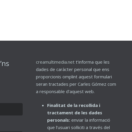
a’ns
creamultimedia.net
t’informa que les
dades de caràcter personal que ens
proporcionis omplint aquest formulari
seran tractades per Carles Gómez com
a responsable d’aquest web.
Finalitat de la recollida i
tractament de les dades
personals:
enviar la informació
que l’usuari sol·liciti a través del