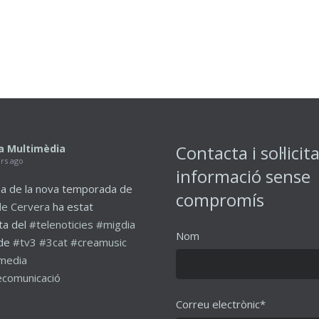
Contacta i sol·licit
a Multimèdia
ars ago
informació sense
a de la nova temporada de
compromís
de Cervera
ha estat
ta del
#telenoticies
#migdia
Nom
de
#tv3
#3cat
#creamusic
media
comunicació
Correu electrònic*