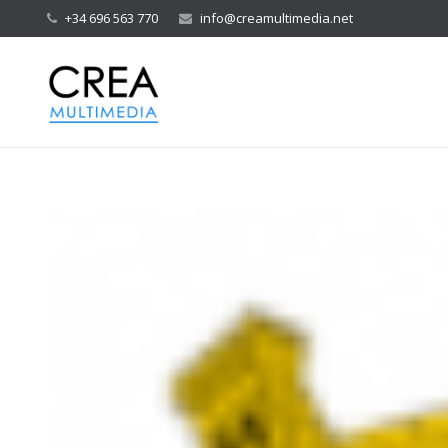
+34 696 563 770
info@creamultimedia.net