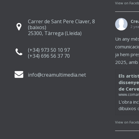
View on Face
Carrer de Sant Pere Claver, 8
Cre
(baixos)
2 ye
25300, Tàrrega (Lleida)
Un any més
comunicaci
(+34) 973 50 10 97
ja hem pres
(+34) 696 56 37 70
2025, amb u
info@creamultimedia.net
Els artis
dissenyen
de Cerv
www.comar
L'obra inc
dibuixos 
View on Face