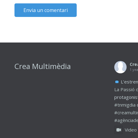
Crea Multimèdia
Cre
1 ye
L’estren
La Passió 
protagonis
#tnmigdia
#creamulti
#agènciade
Video