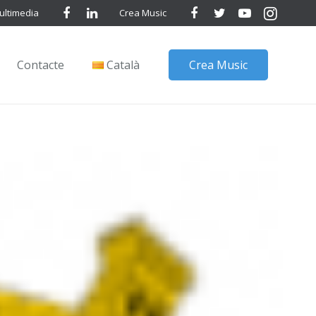
ultimedia
Crea Music
Contacte
Català
Crea Music