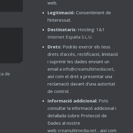
web.
Legitimació:
Consentiment de
l’interessat.
Destinataris:
Hosting:
1&1
Internet España S.L.U.
Drets:
Podràs exercir els teus
drets d’accés, rectificació, limitació
i suprimir les dades enviant un
email a
info@creamultimedia.net
,
ica de
així com el dret a presentar una
reclamació davant d’una autoritat
de control.
Informació addicional:
Pots
consultar la informació addicional i
detallada sobre Protecció de
Dades al nostre
web
creamultimedia.net
, així com