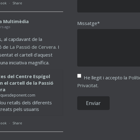
book
·
Share
a Multimèdia
Missatge*
ars ago
, al capdavant de la
ó de
La Passió de Cervera
. I
entat el cartell d'aquest
na iniciativa magnífica.
tes del Centre Espígol
He llegit i accepto la
Polít
 el cartell de la Passió
Privacitat
.
era
quesdeponent.com
lou retalls dels diferents
creats pels usuaris
book
·
Share