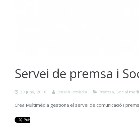
Servei de premsa i So
30 juny, 2016
CreaMultimèdia
Premsa
,
Social med
Crea Multimèdia gestiona el servei de comunicació i premsa 